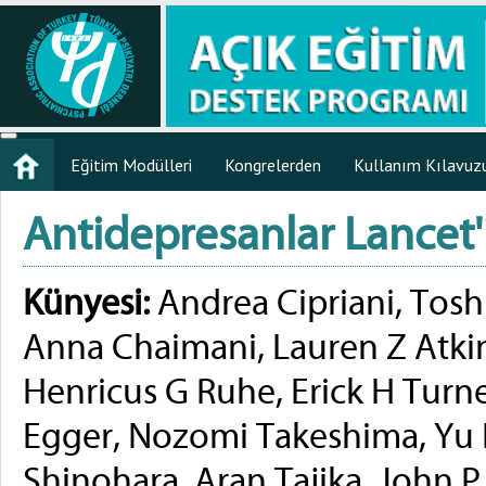
Eğitim Modülleri
Kongrelerden
Kullanım Kılavuz
Antidepresanlar Lance
Künyesi:
Andrea Cipriani, Tosh
Anna Chaimani, Lauren Z Atki
Henricus G Ruhe, Erick H Turner
Egger, Nozomi Takeshima, Yu H
Shinohara, Aran Tajika, John P